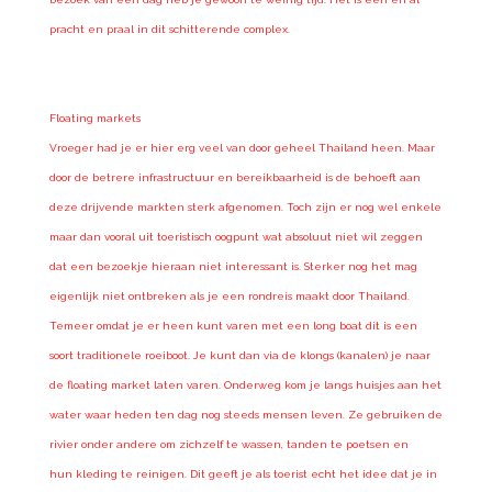
pracht en praal in dit schitterende complex.
Floating markets
Vroeger had je er hier erg veel van door geheel Thailand heen. Maar
door de betrere infrastructuur en bereikbaarheid is de behoeft aan
deze drijvende markten sterk afgenomen. Toch zijn er nog wel enkele
maar dan vooral uit toeristisch oogpunt wat absoluut niet wil zeggen
dat een bezoekje hieraan niet interessant is. Sterker nog het mag
eigenlijk niet ontbreken als je een rondreis maakt door Thailand.
Temeer omdat je er heen kunt varen met een long boat dit is een
soort traditionele roeiboot. Je kunt dan via de klongs (kanalen) je naar
de floating market laten varen. Onderweg kom je langs huisjes aan het
water waar heden ten dag nog steeds mensen leven. Ze gebruiken de
rivier onder andere om zichzelf te wassen, tanden te poetsen en
hun kleding te reinigen. Dit geeft je als toerist echt het idee dat je in