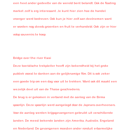
een heel ander gedeelte van de wereld bent belandt. Ook de floating
market zelf is erg interessant. Je kunt hier zien hoe de handel
vroerger werd bedreven. Ook kun je hier zelf aan deelnemen want
er worden nog steeds groenten en fruit te verhandeld. Ook zijn er hier
volop souvenirs te koop.
Bridge over the river Kwai
Deze toeristische trekpleiter heeft zijn bekendheid bij het grote
publiek vooral te danken aan de gelijknamige film. Dit is ook zeker
een goede trip om een dag voor uit te trekken. Want ook dit maakt een
wezelijk deel uit van de Thaise geschiedenis.
De brug is er gekomen in verband met de aanleg van de Birma
spoorlijn. Deze spoorlijn werd aangelegd door de Japnans overheersers.
Voor de aanleg werden krijgsgevangenen gebruikt uit verschillende
landen. De meest bekende landen zijn Amerika, Australie, Engeland
en Nederland. De gevangenen moesten onder ronduit erbarmelijke