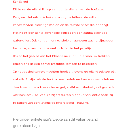
Koh Samui
Dit bekende eiland ligt op een uurtje vliegen van de hoofdstad
Bangkok. Het eiland is bekend om zijn schitterende witte
zandstranden, prachtige baaien en de relaxte "vibe" die er hangt.
Het heeft een aantal levendige dorpjes en een aantal prachtige
watervallen. Ook kunt u hier nog plekken aandoen waar u bijna geen
toerist tegenkomt en u waant zich dan in het paradijs.
Ook op het gebied van het Bhoedisme kunt u hier aan uw trekken
komen er zijn een aantal prachtige tempels te bezoeken.
Op het gebied van overnachten heeft dit levendige eiland ook voor elk
wat wils. Er zijn relaxte backpackers hostels en luxe welness hotels en
daar tussen in is ook van alles mogelijk. Wat voor Phuket geldt gaat ook
voor Koh Samui op. Veel reizigers sluiten hier hun vankantie af om bij
te komen van een levendige rondreis door Thailand.
Hieronder enkele site's welke aan dit vakantieland
gerelateerd zijn: