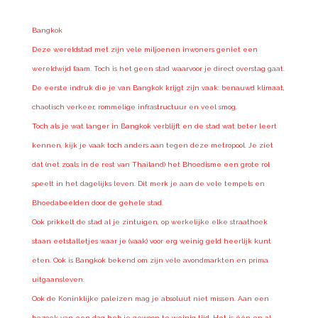
Bangkok
Deze wereldstad met zijn vele miljoenen inwoners geniet een
wereldwijd faam. Toch is het geen stad waarvoor je direct overstag gaat.
De eerste indruk die je van Bangkok krijgt zijn vaak: benauwd klimaat,
chaotisch verkeer, rommelige infrastructuur en veel smog.
Toch als je wat langer in Bangkok verblijft en de stad wat beter leert
kennen, kijk je vaak toch anders aan tegen deze metropool. Je ziet
dat (net zoals in de rest van Thailand) het Bhoedisme een grote rol
speelt in het dagelijks leven. Dit merk je aan de vele tempels en
Bhoedabeelden door de gehele stad.
Ook prikkelt de stad al je zintuigen, op werkelijke elke straathoek
staan eetstalletjes waar je (vaak) voor erg weinig geld heerlijk kunt
eten. Ook is Bangkok bekend om zijn vele avondmarkten en prima
uitgaansleven.
Ook de Koninklijke paleizen mag je absoluut niet missen. Aan een
bezoek van een dag heb je gewoon te weinig tijd. Het is één en al