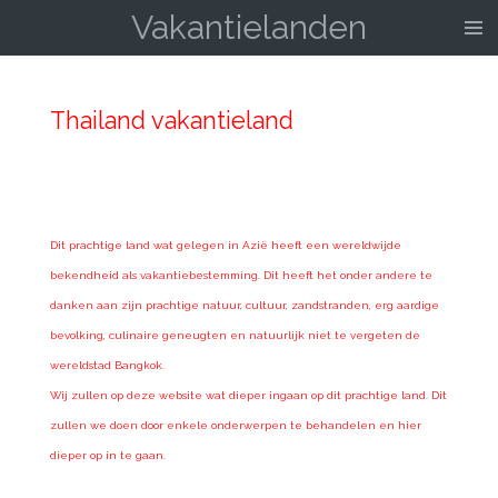
Vakantielanden
Ga
direct
naar
de
Thailand vakantieland
hoofdinhoud
Dit prachtige land wat gelegen in Azië heeft een wereldwijde
bekendheid als vakantiebestemming. Dit heeft het onder andere te
danken aan zijn prachtige natuur, cultuur, zandstranden, erg aardige
bevolking, culinaire geneugten en natuurlijk niet te vergeten de
wereldstad Bangkok.
Wij zullen op deze website wat dieper ingaan op dit prachtige land. Dit
zullen we doen door enkele onderwerpen te behandelen en hier
dieper op in te gaan.