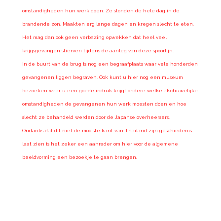
omstandigheden hun werk doen. Ze stonden de hele dag in de
brandende zon. Maakten erg lange dagen en kregen slecht te eten.
Het mag dan ook geen verbazing opwekken dat heel veel
krijgsgevangen stierven tijdens de aanleg van deze spoorlijn.
In de buurt van de brug is nog een begraafplaats waar vele honderden
gevangenen liggen begraven. Ook kunt u hier nog een museum
bezoeken waar u een goede indruk krijgt ondere welke afschuwelijke
omstandigheden de gevangenen hun werk moesten doen en hoe
slecht ze behandeld werden door de Japanse overheersers.
Ondanks dat dit niet de mooiste kant van Thailand zijn geschiedenis
laat zien is het zeker een aanrader om hier voor de algemene
beeldvorming een bezoekje te gaan brengen.